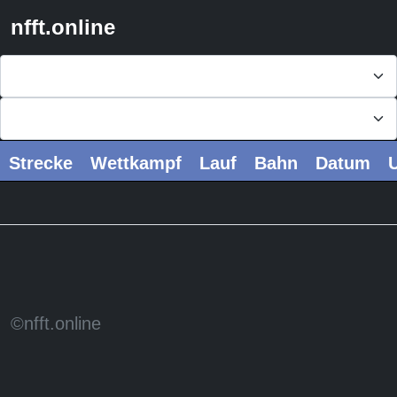
nfft.online
Strecke
Wettkampf
Lauf
Bahn
Datum
U
©nfft.online